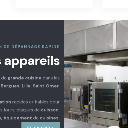
N DE DÉPANNAGE RAPIDE
 appareils
s de
grande cuisine
dans les
Bergues, Lille, Saint Omer
.
ation
rapides et fiables pour
es fours, plaques de
cuisson,
les, équipement
de
cuisines.
EN SAVOIR +