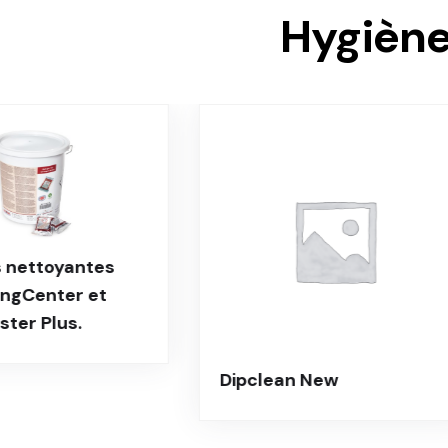
Hygiène
Dipclean New
Dégraissant 
spécial four 
nettoyant –