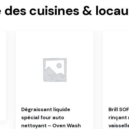
 des cuisines & loca
liquide
Brill SOFT – Additif
auto
rinçant neutre pour lave
 Oven Wash
vaisselle